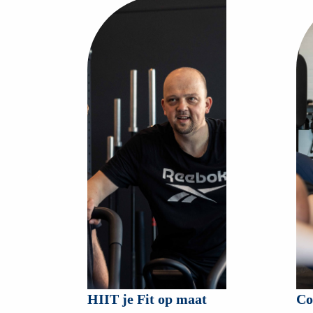
Core Attack
HI