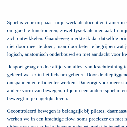
Sport is voor mij naast mijn werk als docent en trainer in
om goed te functioneren, zowel fysiek als mentaal. In mi
zich ontwikkelen. Gaandeweg merkte ik dat datzelfde prin
niet door meer te doen, maar door beter te begrijpen wat j
logisch, anatomisch onderbouwd en met aandacht voor kwa
Ik sport graag en doe altijd van alles, van krachttraining 
geleerd wat er in het lichaam gebeurt. Door de diepliggen
ontspannen en efficiënter werken. Dat zorgt voor meer stabi
andere vorm van bewegen, of je nu een andere sport intensi
beweegt in je dagelijks leven.
Gecontroleerd bewegen is belangrijk bij pilates, daarnaas
werken we in een krachtige flow, soms preciezer en met no
uitleg over wat er in je lichaam gebeurt, zodat je begrijpt