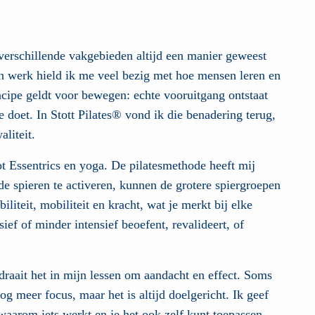
 verschillende vakgebieden altijd een manier geweest
jn werk hield ik me veel bezig met hoe mensen leren en
cipe geldt voor bewegen: echte vooruitgang ontstaat
e doet. In Stott Pilates® vond ik die benadering terug,
liteit.
tot Essentrics en yoga. De pilatesmethode heeft mij
de spieren te activeren, kunnen de grotere spiergroepen
liteit, mobiliteit en kracht, wat je merkt bij elke
ef of minder intensief beoefent, revalideert, of
tdraait het in mijn lessen om aandacht en effect. Soms
g meer focus, maar het is altijd doelgericht. Ik geef
 waarom iets werkt en je het ook zelf kunt toepassen.