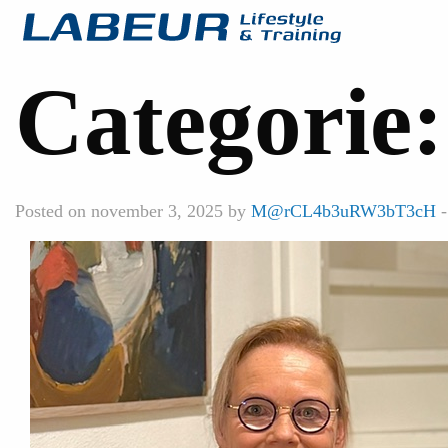
Categorie
Posted on november 3, 2025 by
M@rCL4b3uRW3bT3cH
-