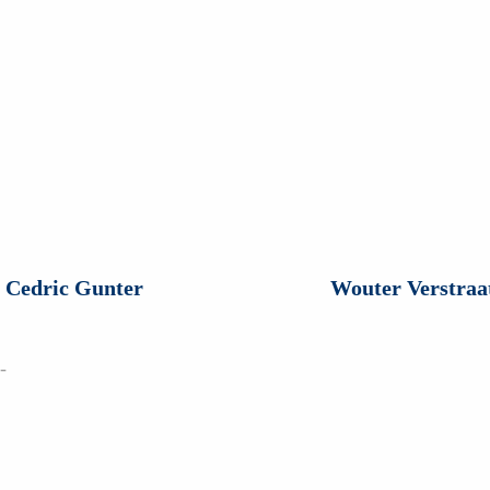
Wouter Verstraate
Da
Sport loopt als rode draad door
Ik ben Danny Cevaa
jn leven. Al vanaf kinds af aan
enorm gedreven door
ben ik voornamelijk actief met
Jou helpen 
hardlopen. Sinds kort is daar
krachtige en vit
triathlon bijgekomen.
Lees verder
Lees verd
Wouter Verstraate
Danny Cevaa
-